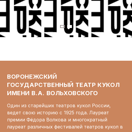
ВОРОНЕЖСКИЙ
ГОСУДАРСТВЕННЫЙ ТЕАТР КУКОЛ
ИМЕНИ В.А. ВОЛЬХОВСКОГО
Один из старейших театров кукол России,
ведет свою историю с 1925 года. Лауреат
премии Фёдора Волкова и многократный
лауреат различных фестивалей театров кукол в