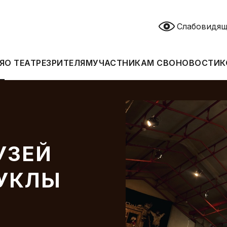
Cлабовидя
Я
О ТЕАТРЕ
ЗРИТЕЛЯМ
УЧАСТНИКАМ СВО
НОВОСТИ
К
УЗЕЙ
КУКЛЫ