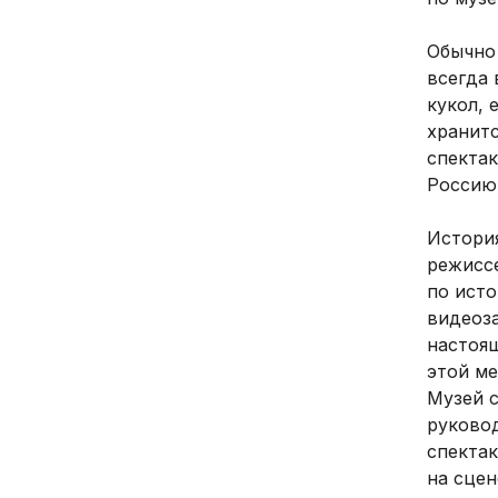
Обычно 
всегда 
кукол, 
хранитс
спектак
Россию
История
режиссе
по исто
видеоза
настоящ
этой ме
Музей с
руковод
спектак
на сцен