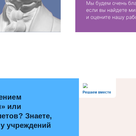
Решаем вместе
чением
ы» или
етов? Знаете,
ту учреждений