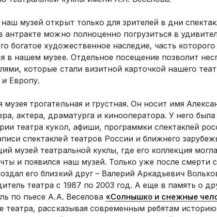
наш музей открыт только для зрителей в дни спектак
в антракте можно полноценно погрузиться в удивите
его богатое художественное наследие, часть которог
я в нашем музее. Отдельное посещение позволит нес
лями, которые стали визитной карточкой нашего теат
 и Европу.
 музея трогательная и грустная. Он носит имя Алекса
ра, актера, драматурга и кинооператора. У него была
рии театра кукол, афиши, программки спектаклей рос
писи спектаклей театров России и ближнего зарубежь
ий музей театральной куклы, где его коллекция могла
чты и появился наш музей. Только уже после смерти с
оздал его близкий друг – Валерий Аркадьевич Вольх
итель театра с 1987 по 2003 год. А еще в память о д
ль по пьесе А.А. Веселова
«Солнышко и снежные чел
е театра, рассказывая современным ребятам историю